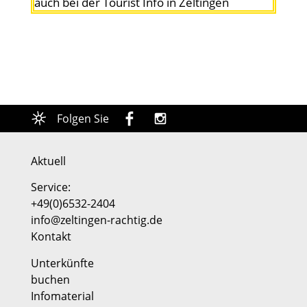
auch bei der
Tourist Info in Zeltingen
Rachtig. Endlich am Ziel.
Folgen Sie
Aktuell
Service:
+49(0)6532-2404
info@zeltingen-rachtig.de
Kontakt
Unterkünfte
buchen
Infomaterial