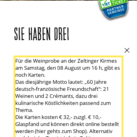
SIE HABEN DREI
MÖGLICHKEITEN, IHRE AUSZEIT
Für die Weinprobe an der Zeltinger Kirmes
ZU GENIESSEN.
am Samstag, den 08 August um 16 h, gibt es
noch Karten.
Das diesjährige Motto lautet: „60 Jahre
HEUTE. HIER. UND JETZT.
deutsch-französische Freundschaft“: 21
Weinen und 2 Crémants, dazu drei
kulinarische Köstlichkeiten passend zum
Bezaubernd, imposant, aussichtsreich – die
Thema.
Sonne lässt das Moseltal in einem besonderen
Die Karten kosten € 32,- zuzgl. € 10,-
Glanz erstrahlen und Sie entdecken die Basis
Glaspfand und können direkt online bestellt
für eine unbeschreibliche Auszeit. In Zeltingen-
werden (
hier gehts zum Shop
). Alternativ