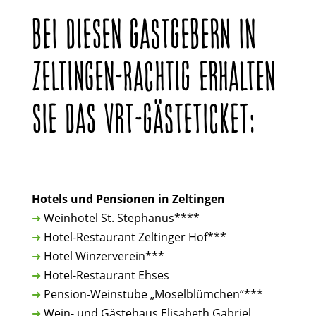
BEI DIESEN GASTGEBERN IN
ZELTINGEN-RACHTIG ERHALTEN
SIE DAS VRT-GÄSTETICKET:
Hotels und Pensionen in Zeltingen
➜
Weinhotel St. Stephanus****
➜
Hotel-Restaurant Zeltinger Hof***
➜
Hotel Winzerverein***
➜
Hotel-Restaurant Ehses
➜
Pension-Weinstube „Moselblümchen“***
➜
Wein- und Gästehaus Elisabeth Gabriel