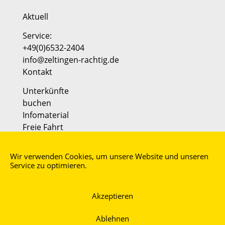
Aktuell
Service:
+49(0)6532-2404
info@zeltingen-rachtig.de
Kontakt
Unterkünfte
buchen
Infomaterial
Freie Fahrt
AGB
Wir verwenden Cookies, um unsere Website und unseren
Impressum
Service zu optimieren.
Datenschutz
Partner:
Akzeptieren
Faszination Mosel
moselmusikfestival
Ablehnen