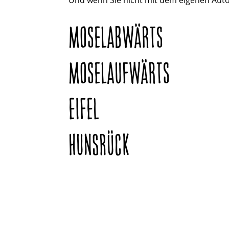
Und wenn Sie nicht mit dem eigenen Auto
MOSELABWÄRTS
MOSELAUFWÄRTS
EIFEL
HUNSRÜCK