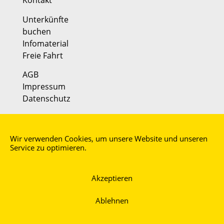
Kontakt
Unterkünfte
buchen
Infomaterial
Freie Fahrt
AGB
Impressum
Datenschutz
Partner:
Faszination Mosel
Wir verwenden Cookies, um unsere Website und unseren
moselmusikfestival
Service zu optimieren.
Akzeptieren
Ablehnen