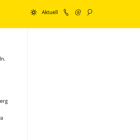
Aktuell
ln.
berg
wa