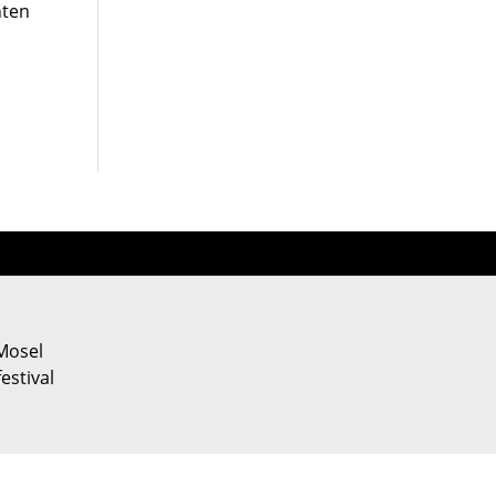
nten
Mosel
estival