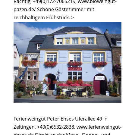
Rachtig, +49(0)172-7065219, www.bioweingut-
pazen.de/ Schöne Gästezimmer mit
reichhaltigem Frühstück. >
Ferienweingut Peter Ehses Uferallee 49 in
Zeltingen, +49(0)6532-2838, www.ferienweingut-
ehses.de Direkt an der Mosel. Doppel- und